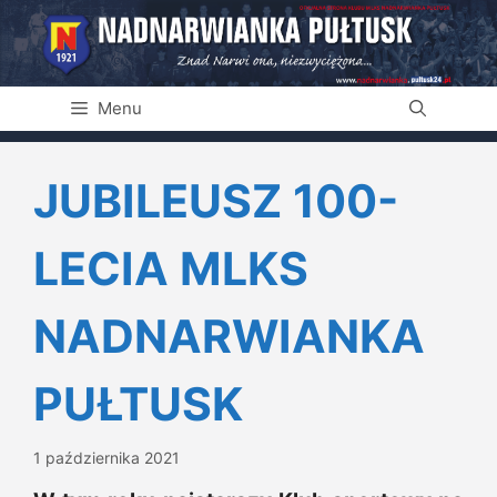
Przejdź
do
treści
Menu
JUBILEUSZ 100-
LECIA MLKS
NADNARWIANKA
PUŁTUSK
1 października 2021