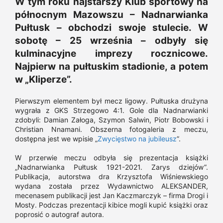
W tym roku najstarszy Klub sportowy na
północnym Mazowszu – Nadnarwianka
Pułtusk – obchodzi swoje stulecie. W
sobotę – 25 września – odbyły się
kulminacyjne imprezy rocznicowe.
Najpierw na pułtuskim stadionie, a potem
w „Kliperze”.
Pierwszym elementem był mecz ligowy. Pułtuska drużyna
wygrała z GKS Strzegowo 4:1. Gole dla Nadnarwianki
zdobyli: Damian Załoga, Szymon Salwin, Piotr Bobowski i
Christian Nnamani. Obszerna fotogaleria z meczu,
dostępna jest we wpisie „
Zwycięstwo na jubileusz
”.
W przerwie meczu odbyła się prezentacja książki
„Nadnarwianka Pułtusk 1921-2021. Zarys dziejów”.
Publikacja, autorstwa dra Krzysztofa Wiśniewskiego
wydana została przez Wydawnictwo ALEKSANDER,
mecenasem publikacji jest Jan Kaczmarczyk – firma Drogi i
Mosty. Podczas prezentacji kibice mogli kupić książki oraz
poprosić o autograf autora.