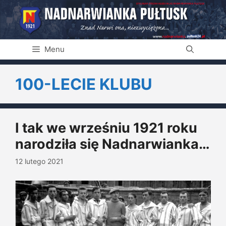
Przejdź
do
treści
Menu
100-LECIE KLUBU
I tak we wrześniu 1921 roku
narodziła się Nadnarwianka…
12 lutego 2021