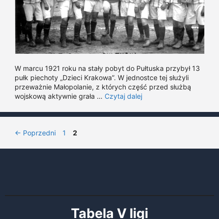
W marcu 1921 roku na stały pobyt do Pułtuska przybył 13
pułk piechoty „Dzieci Krakowa”. W jednostce tej służyli
przeważnie Małopolanie, z których część przed służbą
wojskową aktywnie grała …
Czytaj dalej
Page
Page
←
Poprzedni
1
2
Tabela V ligi