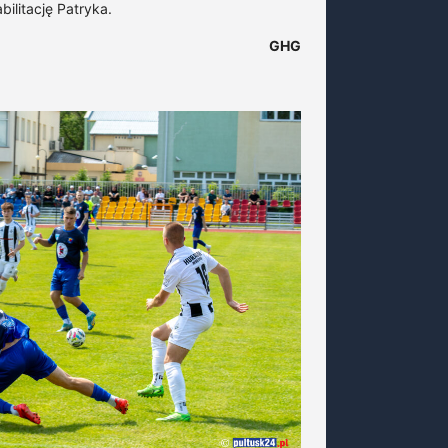
ilitację Patryka.
GHG