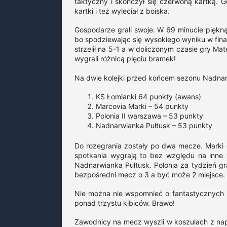
taktyczny i skończył się czerwoną kartką. G
kartki i też wyleciał z boiska.
Gospodarze grali swoje. W 69 minucie piękną
bo spodziewając się wysokiego wyniku w finale
strzelił na 5-1 a w doliczonym czasie gry Ma
wygrali różnicą pięciu bramek!
Na dwie kolejki przed końcem sezonu Nadnarw
KS Łomianki 64 punkty (awans)
Marcovia Marki – 54 punkty
Polonia II warszawa – 53 punkty
Nadnarwianka Pułtusk – 53 punkty
Do rozegrania zostały po dwa mecze. Marki g
spotkania wygrają to bez względu na inne w
Nadnarwianka Pułtusk. Polonia za tydzień g
bezpośredni mecz o 3 a być może 2 miejsce.
Nie można nie wspomnieć o fantastycznych ki
ponad trzystu kibiców. Brawo!
Zawodnicy na mecz wyszli w koszulach z napi