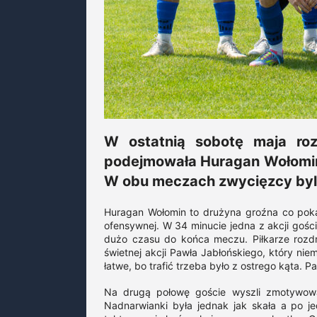
W ostatnią sobotę maja ro
podejmowała Huragan Wołomin 
W obu meczach zwycięzcy byli
Huragan Wołomin to drużyna groźna co poka
ofensywnej. W 34 minucie jedna z akcji gości
dużo czasu do końca meczu. Piłkarze rozdra
świetnej akcji Pawła Jabłońskiego, który niem
łatwe, bo trafić trzeba było z ostrego kąta. 
Na drugą połowę goście wyszli zmotywowa
Nadnarwianki była jednak jak skała a po j