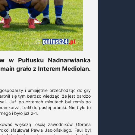
rw w Pułtusku Nadnarwianka
ain grało z Interem Mediolan.
gospodarzy i umiejętnie przechodząc do gry
artwił się tym bardzo wiedząc, że jest bardzo
wali. Już po czterech minutach był remis po
ramkarza, trafił do pustej bramki. Nie było to
nego i było już 2-1.
kować większą ilością zawodników. Obrona
dko sfaulował Pawła Jabłońskiego. Faul był