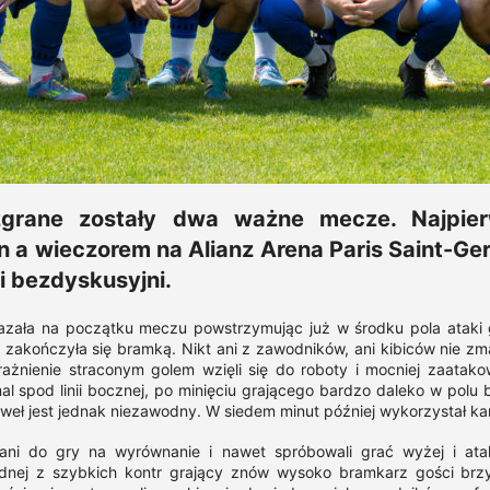
zgrane zostały dwa ważne mecze. Najpie
a wieczorem na Alianz Arena Paris Saint-Germ
 bezdyskusyjni.
zała na początku meczu powstrzymując już w środku pola ataki 
 zakończyła się bramką. Nikt ani z zawodników, ani kibiców nie zm
żnienie straconym golem wzięli się do roboty i mocniej zaatako
al spod linii bocznej, po minięciu grającego bardzo daleko w polu b
Paweł jest jednak niezawodny. W siedem minut później wykorzystał kar
ni do gry na wyrównanie i nawet spróbowali grać wyżej i ata
ednej z szybkich kontr grający znów wysoko bramkarz gości brzy