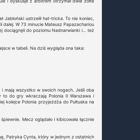
le i dyskusje z arbitrem otrzymał dwie żółte
błoński ustrzelił hat-tricka. To nie koniec,
wali dalej. W 73 minucie Mateusz Papazachariou
iej dociągnęli do poziomu Nadnarwianki i… też
jsce w tabeli. Na dziś wygląda ona taka:
) i mają wszystko w swoich nogach. Jeśli oba
y to do gry wkraczają Polonia II Warszawa i
j kolejce Polonia przyjeżdża do Pułtuska na
śpiewnie. Mecz oglądało i kibicowała łącznie
ę, Patryka Cynta, który w jednym z ostatnich