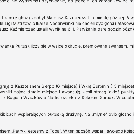
oście nie wytrzymali psychicznie, bo jedne z ich zarodników za fau
 bramkę głową zdobył Mateusz Kaźmierczak a minutę później Paweł Ja
 Ligi Mistrzów, piłkarze Nadarwianki nie chcieli być gorsi i atako
teusz Kaźmierczak ustalił wynik na 6-1. Paryżanie parę godzin późn
ianka Pułtusk liczy się w walce o drugie, premiowane awansem, mie
rają z Kasztelanem Sierpc (6 miejsce) i Wkrą Żuromin (13 miejsce
yniki zajmą drugie miejsce i awansują. Jeśli stracą jakieś punkt
ra z Bugiem Wyszków a Nadnarwianka z Sokołem Serock. W ostatnie
bicach wspierających pułtuską drużynę. Na „młynie” było głośno i 
sem „Patryk jesteśmy z Tobą”. W ten sposób wsparli swojego koleg